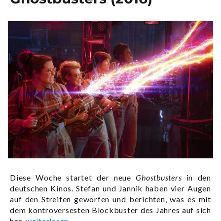
Diese Woche startet der neue
Ghostbusters
in den
deutschen Kinos. Stefan und Jannik haben vier Augen
auf den Streifen geworfen und berichten, was es mit
dem kontroversesten Blockbuster des Jahres auf sich
„Da ist was los, in der Nachbarschaft:
hat.
weiterlesen