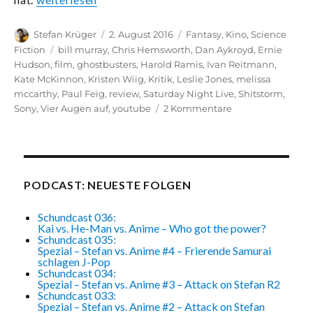
Vier Augen auf Ghostbusters (2016)“
Autor
Veröffentlicht
Kategorien
Stefan Krüger
2. August 2016
Fantasy
,
Kino
,
Science
am
Schlagwörter
Fiction
bill murray
,
Chris Hemsworth
,
Dan Aykroyd
,
Ernie
Hudson
,
film
,
ghostbusters
,
Harold Ramis
,
Ivan Reitmann
,
Kate McKinnon
,
Kristen Wiig
,
Kritik
,
Leslie Jones
,
melissa
mccarthy
,
Paul Feig
,
review
,
Saturday Night Live
,
Shitstorm
,
zu
Sony
,
Vier Augen auf
,
youtube
2 Kommentare
Da
ist
was
los,
in
PODCAST: NEUESTE FOLGEN
der
Nachbarschaft:
Schundcast 036:
Vier
Kai vs. He-Man vs. Anime – Who got the power?
Schundcast 035:
Augen
Spezial – Stefan vs. Anime #4 – Frierende Samurai
auf
schlagen J-Pop
Ghostbusters
Schundcast 034:
Spezial – Stefan vs. Anime #3 – Attack on Stefan R2
(2016)
Schundcast 033:
Spezial – Stefan vs. Anime #2 – Attack on Stefan