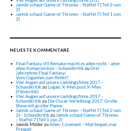
Jannik schaut Game of Thrones – Staffel 7 (Teil 2 von
2)
Jannik schaut Game of Thrones – Staffel 7 (Teil 1 von
2)
NEUESTE KOMMENTARE
Final Fantasy VII Remake macht es allen recht – aber
ohne Kompromisse – Schundkritik
zu
Drei
Jahrzehnte Final Fantasy:
Vom Giganten zum Relikt?
Vier Augen auf unsere Lieblingsfilme 2017 –
Schundkritik
zu
Logan: X-Men post X-Men
(Filmkritik)
Vier Augen auf unsere Lieblingsfilme 2017 –
Schundkritik
zu
Die Oscar-Verleihung 2017: Große
Show mit großer Panne
Jannik schaut Game of Thrones – Staffel 7 (Teil 2 von
2) – Schundkritik
zu
Jannik schaut Game of Thrones
– Staffel 7 (Teil 1 von 2)
Jannik Müller
zu
Alien: Covenant – Mal Sequel, mal
Prequel