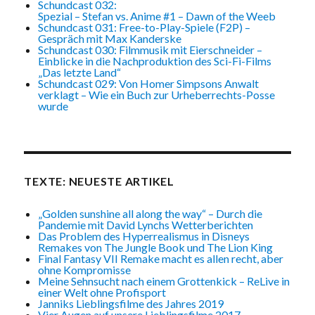
Schundcast 032:
Spezial – Stefan vs. Anime #1 – Dawn of the Weeb
Schundcast 031: Free-to-Play-Spiele (F2P) –
Gespräch mit Max Kanderske
Schundcast 030: Filmmusik mit Eierschneider –
Einblicke in die Nachproduktion des Sci-Fi-Films
„Das letzte Land“
Schundcast 029: Von Homer Simpsons Anwalt
verklagt – Wie ein Buch zur Urheberrechts-Posse
wurde
TEXTE: NEUESTE ARTIKEL
„Golden sunshine all along the way“ – Durch die
Pandemie mit David Lynchs Wetterberichten
Das Problem des Hyperrealismus in Disneys
Remakes von The Jungle Book und The Lion King
Final Fantasy VII Remake macht es allen recht, aber
ohne Kompromisse
Meine Sehnsucht nach einem Grottenkick – ReLive in
einer Welt ohne Profisport
Janniks Lieblingsfilme des Jahres 2019
Vier Augen auf unsere Lieblingsfilme 2017