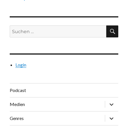
Suchen
SU
nach:
Login
Podcast
Unterme
Medien
öffnen
Unterme
Genres
öffnen