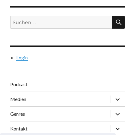
Suchen
SU
nach:
Login
Podcast
Unterme
Medien
öffnen
Unterme
Genres
öffnen
Unterme
Kontakt
öffnen