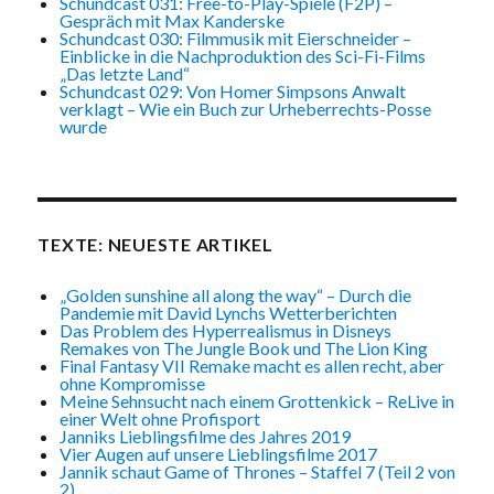
Schundcast 031: Free-to-Play-Spiele (F2P) –
Gespräch mit Max Kanderske
Schundcast 030: Filmmusik mit Eierschneider –
Einblicke in die Nachproduktion des Sci-Fi-Films
„Das letzte Land“
Schundcast 029: Von Homer Simpsons Anwalt
verklagt – Wie ein Buch zur Urheberrechts-Posse
wurde
TEXTE: NEUESTE ARTIKEL
„Golden sunshine all along the way“ – Durch die
Pandemie mit David Lynchs Wetterberichten
Das Problem des Hyperrealismus in Disneys
Remakes von The Jungle Book und The Lion King
Final Fantasy VII Remake macht es allen recht, aber
ohne Kompromisse
Meine Sehnsucht nach einem Grottenkick – ReLive in
einer Welt ohne Profisport
Janniks Lieblingsfilme des Jahres 2019
Vier Augen auf unsere Lieblingsfilme 2017
Jannik schaut Game of Thrones – Staffel 7 (Teil 2 von
2)