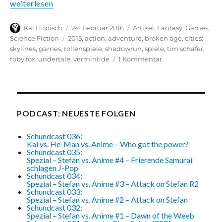
„Gut und Günstig: Videospiel-Empfehlungen 2015“
weiterlesen
Autor
Veröffentlicht
Kategorien
Kai Hilpisch
24. Februar 2016
Artikel
,
Fantasy
,
Games
,
am
Schlagwörter
Science Fiction
2015
,
action
,
adventure
,
broken age
,
cities:
skylines
,
games
,
rollenspiele
,
shadowrun
,
spiele
,
tim schafer
,
zu
toby fox
,
undertale
,
vermintide
1 Kommentar
Gut
und
Günstig:
Videospiel-
Empfehlungen
PODCAST: NEUESTE FOLGEN
2015
Schundcast 036:
Kai vs. He-Man vs. Anime – Who got the power?
Schundcast 035:
Spezial – Stefan vs. Anime #4 – Frierende Samurai
schlagen J-Pop
Schundcast 034:
Spezial – Stefan vs. Anime #3 – Attack on Stefan R2
Schundcast 033:
Spezial – Stefan vs. Anime #2 – Attack on Stefan
Schundcast 032:
Spezial – Stefan vs. Anime #1 – Dawn of the Weeb