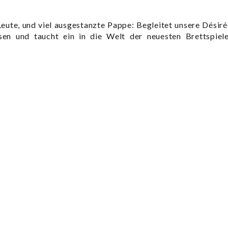
Leute, und viel ausgestanzte Pappe: Begleitet unsere Désiré
ssen und taucht ein in die Welt der neuesten Brettspiele
ielparadies –
ht zur Spiel’16 in Essen“