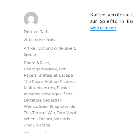
Kaffee, verrückte 
zur Spiel’16 in E
„Ein Tag im Brettsp
weiterlesen
Autor
Désirée Rath
ein Erfahrungsberic
Veröffentlicht
21. Oktober 2016
am
Kategorien
Artikel
,
Schundkritik spielt
,
Spiele
Schlagwörter
Board & Dice
,
Boardgamegeek
,
Bot
Racers
,
Brettspiel
,
Escape
The Room
,
Motion Pictures
,
Multiuniversum
,
Pocket
Invaders
,
Revenge Of The
Dictators
,
Sebastian
Wenze
,
Spiel 16
,
spielen.de
,
This Time of War
,
Tom Vasel
,
When I Dream
,
Wizards
und Unicorns