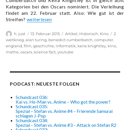
Cumberbatch und Keira Knightley ist in gleich acht
Kategorien bei den Oscars nominiert. Die Verleihung
findet am 22. Februar statt. Also: Wie gut ist der
„The Imitation Game – Malen nach Zahlen“
Streifen?
weiterlesen
Autor
Veröffentlicht
Kategorien
Schlagw
h. just
13. Februar 2015
Artikel
,
Historisch
,
Kino
2.
am
weltkrieg
,
alan turing
,
benedict cumberbatch
,
computer
,
england
,
film
,
geschichte
,
informatik
,
keira knightley
,
kino
,
mathe
,
oscars
,
science fact
,
youtube
PODCAST: NEUESTE FOLGEN
Schundcast 036:
Kai vs. He-Man vs. Anime – Who got the power?
Schundcast 035:
Spezial – Stefan vs. Anime #4 – Frierende Samurai
schlagen J-Pop
Schundcast 034:
Spezial – Stefan vs. Anime #3 – Attack on Stefan R2
Schundcast 033: