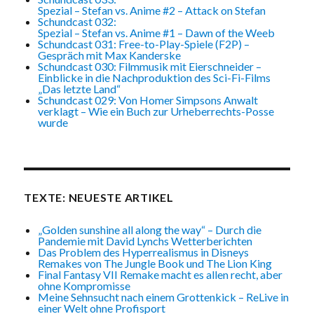
Spezial – Stefan vs. Anime #2 – Attack on Stefan
Schundcast 032:
Spezial – Stefan vs. Anime #1 – Dawn of the Weeb
Schundcast 031: Free-to-Play-Spiele (F2P) –
Gespräch mit Max Kanderske
Schundcast 030: Filmmusik mit Eierschneider –
Einblicke in die Nachproduktion des Sci-Fi-Films
„Das letzte Land“
Schundcast 029: Von Homer Simpsons Anwalt
verklagt – Wie ein Buch zur Urheberrechts-Posse
wurde
TEXTE: NEUESTE ARTIKEL
„Golden sunshine all along the way“ – Durch die
Pandemie mit David Lynchs Wetterberichten
Das Problem des Hyperrealismus in Disneys
Remakes von The Jungle Book und The Lion King
Final Fantasy VII Remake macht es allen recht, aber
ohne Kompromisse
Meine Sehnsucht nach einem Grottenkick – ReLive in
einer Welt ohne Profisport