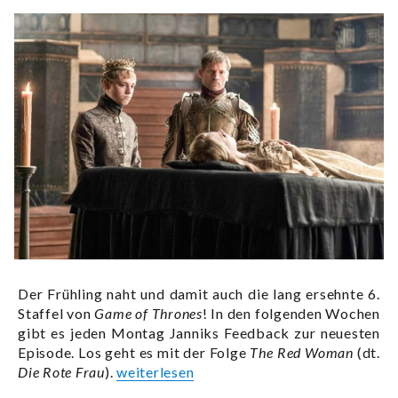
Der Frühling naht und damit auch die lang ersehnte 6.
Staffel von
Game of Thrones
! In den folgenden Wochen
gibt es jeden Montag Janniks Feedback zur neuesten
Episode. Los geht es mit der Folge
The Red Woman
(dt.
„Jannik schaut Game of Thrones – Revie
Die Rote Frau
).
weiterlesen