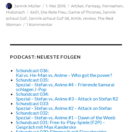
Autor
Veröffentlicht
Kategorien
Jannik Müller
1. Mai 2016
Artikel
,
Fantasy
,
Fernsehen
,
am
Schlagwörter
Historisch
6x01
,
Die Rote Frau
,
Game of Thrones
,
Jannik
schaut GoT
,
Jannik schaut GoT S6
,
Kritik
,
review
,
The Red
zu
Woman
1 Kommentar
Jannik
schaut
Game
of
Thrones
PODCAST: NEUESTE FOLGEN
–
Review
Schundcast 036:
S06E01
Kai vs. He-Man vs. Anime – Who got the power?
Schundcast 035:
The
Spezial – Stefan vs. Anime #4 – Frierende Samurai
Red
schlagen J-Pop
Woman
Schundcast 034:
Spezial – Stefan vs. Anime #3 – Attack on Stefan R2
(Die
Schundcast 033:
Rote
Spezial – Stefan vs. Anime #2 – Attack on Stefan
Frau)
Schundcast 032:
Spezial – Stefan vs. Anime #1 – Dawn of the Weeb
Schundcast 031: Free-to-Play-Spiele (F2P) –
Gespräch mit Max Kanderske
Schundcast 030: Filmmusik mit Eierschneider –