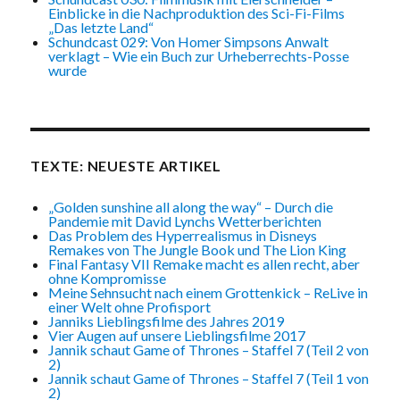
Einblicke in die Nachproduktion des Sci-Fi-Films
„Das letzte Land“
Schundcast 029: Von Homer Simpsons Anwalt
verklagt – Wie ein Buch zur Urheberrechts-Posse
wurde
TEXTE: NEUESTE ARTIKEL
„Golden sunshine all along the way“ – Durch die
Pandemie mit David Lynchs Wetterberichten
Das Problem des Hyperrealismus in Disneys
Remakes von The Jungle Book und The Lion King
Final Fantasy VII Remake macht es allen recht, aber
ohne Kompromisse
Meine Sehnsucht nach einem Grottenkick – ReLive in
einer Welt ohne Profisport
Janniks Lieblingsfilme des Jahres 2019
Vier Augen auf unsere Lieblingsfilme 2017
Jannik schaut Game of Thrones – Staffel 7 (Teil 2 von
2)
Jannik schaut Game of Thrones – Staffel 7 (Teil 1 von
2)