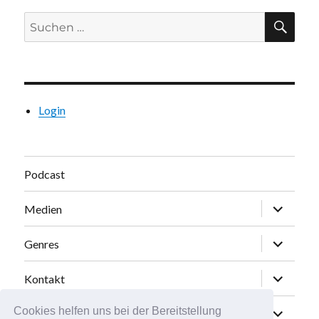
Suchen
SU
nach:
Login
Podcast
Unterme
Medien
öffnen
Unterme
Genres
öffnen
Unterme
Kontakt
öffnen
Unterme
Cookies helfen uns bei der Bereitstellung
Abonnieren