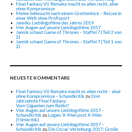
Final Fantasy VII Remake macht es allen recht, aber
ohne Kompromisse
Meine Sehnsucht nach einem Grottenkick – ReLive in
einer Welt ohne Profisport
Janniks Lieblingsfilme des Jahres 2019
Vier Augen auf unsere Lieblingsfilme 2017
Jannik schaut Game of Thrones – Staffel 7 (Teil 2 von
2)
Jannik schaut Game of Thrones – Staffel 7 (Teil 1 von
2)
NEUESTE KOMMENTARE
Final Fantasy VII Remake macht es allen recht – aber
ohne Kompromisse – Schundkritik
zu
Drei
Jahrzehnte Final Fantasy:
Vom Giganten zum Relikt?
Vier Augen auf unsere Lieblingsfilme 2017 –
Schundkritik
zu
Logan: X-Men post X-Men
(Filmkritik)
Vier Augen auf unsere Lieblingsfilme 2017 –
Schundkritik
zu
Die Oscar-Verleihung 2017: Große