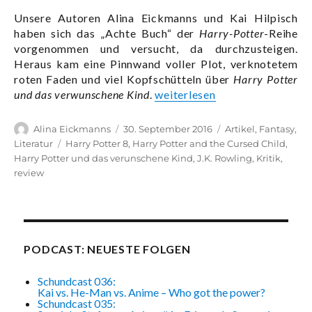
Unsere Autoren Alina Eickmanns und Kai Hilpisch
haben sich das „Achte Buch“ der
Harry-Potter
-Reihe
vorgenommen und versucht, da durchzusteigen.
Heraus kam eine Pinnwand voller Plot, verknotetem
roten Faden und viel Kopfschütteln über
Harry Potter
„Harry Potter und die ziemli
und das verwunschene Kind
.
weiterlesen
Autor
Veröffentlicht
Kategorien
Alina Eickmanns
30. September 2016
Artikel
,
Fantasy
,
am
Schlagwörter
Literatur
Harry Potter 8
,
Harry Potter and the Cursed Child
,
Harry Potter und das verunschene Kind
,
J.K. Rowling
,
Kritik
,
review
PODCAST: NEUESTE FOLGEN
Schundcast 036:
Kai vs. He-Man vs. Anime – Who got the power?
Schundcast 035: