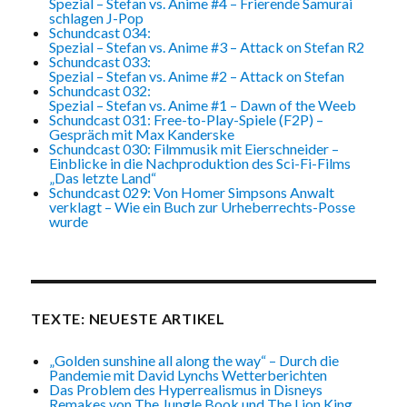
Spezial – Stefan vs. Anime #4 – Frierende Samurai
schlagen J-Pop
Schundcast 034:
Spezial – Stefan vs. Anime #3 – Attack on Stefan R2
Schundcast 033:
Spezial – Stefan vs. Anime #2 – Attack on Stefan
Schundcast 032:
Spezial – Stefan vs. Anime #1 – Dawn of the Weeb
Schundcast 031: Free-to-Play-Spiele (F2P) –
Gespräch mit Max Kanderske
Schundcast 030: Filmmusik mit Eierschneider –
Einblicke in die Nachproduktion des Sci-Fi-Films
„Das letzte Land“
Schundcast 029: Von Homer Simpsons Anwalt
verklagt – Wie ein Buch zur Urheberrechts-Posse
wurde
TEXTE: NEUESTE ARTIKEL
„Golden sunshine all along the way“ – Durch die
Pandemie mit David Lynchs Wetterberichten
Das Problem des Hyperrealismus in Disneys
Remakes von The Jungle Book und The Lion King