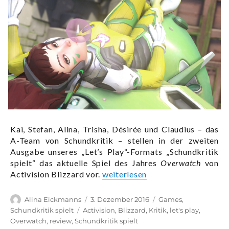
Kai, Stefan, Alina, Trisha, Désirée und Claudius – das
A-Team von Schundkritik – stellen in der zweiten
Ausgabe unseres „Let’s Play“-Formats „Schundkritik
spielt“ das aktuelle Spiel des Jahres
Overwatch
von
„Schundkritik spielt 002 – Das S
Activision Blizzard vor.
weiterlesen
Autor
Veröffentlicht
Kategorien
Alina Eickmanns
3. Dezember 2016
Games
,
am
Schlagwörter
Schundkritik spielt
Activision
,
Blizzard
,
Kritik
,
let's play
,
Overwatch
,
review
,
Schundkritik spielt