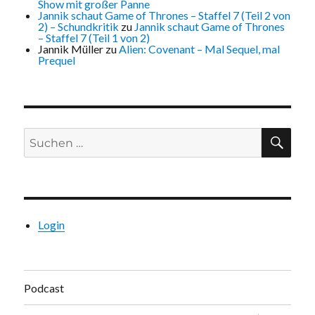
Show mit großer Panne
Jannik schaut Game of Thrones – Staffel 7 (Teil 2 von
2) – Schundkritik
zu
Jannik schaut Game of Thrones
– Staffel 7 (Teil 1 von 2)
Jannik Müller
zu
Alien: Covenant – Mal Sequel, mal
Prequel
Suchen
SU
nach:
Login
Podcast