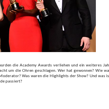
wurden die Academy Awards verliehen und ein weiteres Jah
Nacht um die Ohren geschlagen. Wer hat gewonnen? Wie wa
Moderator? Was waren die Highlights der Show? Und was is
nde passiert?
hung 2017: Große Show mit großer Panne“