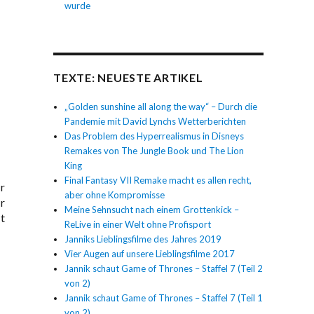
wurde
TEXTE: NEUESTE ARTIKEL
„Golden sunshine all along the way“ – Durch die
Pandemie mit David Lynchs Wetterberichten
Das Problem des Hyperrealismus in Disneys
Remakes von The Jungle Book und The Lion
King
Final Fantasy VII Remake macht es allen recht,
r
aber ohne Kompromisse
r
Meine Sehnsucht nach einem Grottenkick –
t
ReLive in einer Welt ohne Profisport
Janniks Lieblingsfilme des Jahres 2019
Vier Augen auf unsere Lieblingsfilme 2017
Jannik schaut Game of Thrones – Staffel 7 (Teil 2
von 2)
Jannik schaut Game of Thrones – Staffel 7 (Teil 1
von 2)