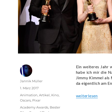
Ein weiteres Jahr 
habe ich mir die 
Jimmy Kimmel als 
Autor
Jannik Müller
da eigentlich am E
Veröffentlicht
1. März 2017
am
Kategorien
Animation
,
Artikel
,
Kino
,
„Die Oscar-Verlei
weiterlesen
Oscars
,
Pixar
Schlagwörter
Academy Awards
,
Bester