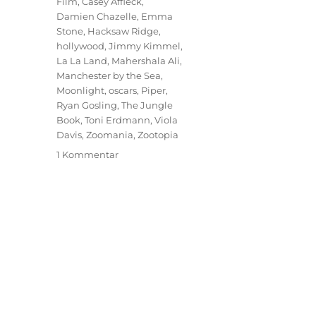
Film
,
Casey Affleck
,
Damien Chazelle
,
Emma
Stone
,
Hacksaw Ridge
,
hollywood
,
Jimmy Kimmel
,
La La Land
,
Mahershala Ali
,
Manchester by the Sea
,
Moonlight
,
oscars
,
Piper
,
Ryan Gosling
,
The Jungle
Book
,
Toni Erdmann
,
Viola
Davis
,
Zoomania
,
Zootopia
zu
1 Kommentar
Die
Oscar-
Verleihung
2017:
Große
Show
mit
großer
Panne