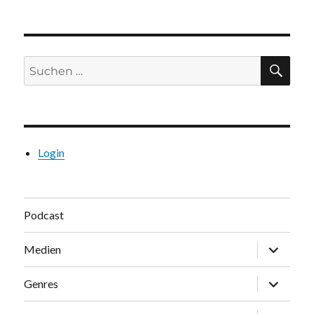
Suchen
SU
nach:
Login
Podcast
Unterme
Medien
öffnen
Unterme
Genres
öffnen