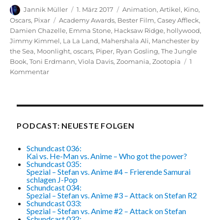
Autor
Veröffentlicht
Kategorien
Jannik Müller
1. März 2017
Animation
,
Artikel
,
Kino
,
am
Schlagwörter
Oscars
,
Pixar
Academy Awards
,
Bester Film
,
Casey Affleck
,
Damien Chazelle
,
Emma Stone
,
Hacksaw Ridge
,
hollywood
,
Jimmy Kimmel
,
La La Land
,
Mahershala Ali
,
Manchester by
the Sea
,
Moonlight
,
oscars
,
Piper
,
Ryan Gosling
,
The Jungle
Book
,
Toni Erdmann
,
Viola Davis
,
Zoomania
,
Zootopia
1
zu
Kommentar
Die
Oscar-
Verleihung
2017:
Große
PODCAST: NEUESTE FOLGEN
Show
mit
Schundcast 036:
großer
Kai vs. He-Man vs. Anime – Who got the power?
Schundcast 035:
Panne
Spezial – Stefan vs. Anime #4 – Frierende Samurai
schlagen J-Pop
Schundcast 034:
Spezial – Stefan vs. Anime #3 – Attack on Stefan R2
Schundcast 033:
Spezial – Stefan vs. Anime #2 – Attack on Stefan
Schundcast 032: