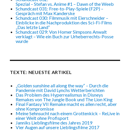
Spezial – Stefan vs. Anime #1 – Dawn of the Weeb
Schundcast 031: Free-to-Play-Spiele (F2P) –
Gespräch mit Max Kanderske
Schundcast 030: Filmmusik mit Eierschneider –
Einblicke in die Nachproduktion des Sci-Fi-Films
„Das letzte Land“
Schundcast 029: Von Homer Simpsons Anwalt
verklagt – Wie ein Buch zur Urheberrechts-Posse
wurde
TEXTE: NEUESTE ARTIKEL
„Golden sunshine all along the way“ – Durch die
Pandemie mit David Lynchs Wetterberichten
Das Problem des Hyperrealismus in Disneys
Remakes von The Jungle Book und The Lion King
Final Fantasy VII Remake macht es allen recht, aber
ohne Kompromisse
Meine Sehnsucht nach einem Grottenkick – ReLive in
einer Welt ohne Profisport
Janniks Lieblingsfilme des Jahres 2019
Vier Augen auf unsere Lieblingsfilme 2017