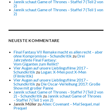
Jannik schaut Game of Thrones – Staffel 7 (Teil 2 von
2)
Jannik schaut Game of Thrones – Staffel 7 (Teil 1 von
2)
NEUESTE KOMMENTARE
Final Fantasy VII Remake macht es allen recht – aber
ohne Kompromisse – Schundkritik
zu
Drei
Jahrzehnte Final Fantasy:
Vom Giganten zum Relikt?
Vier Augen auf unsere Lieblingsfilme 2017 –
Schundkritik
zu
Logan: X-Men post X-Men
(Filmkritik)
Vier Augen auf unsere Lieblingsfilme 2017 –
Schundkritik
zu
Die Oscar-Verleihung 2017: Große
Show mit großer Panne
Jannik schaut Game of Thrones – Staffel 7 (Teil 2 von
2) – Schundkritik
zu
Jannik schaut Game of Thrones
– Staffel 7 (Teil 1 von 2)
Jannik Müller
zu
Alien: Covenant – Mal Sequel, mal
Prequel