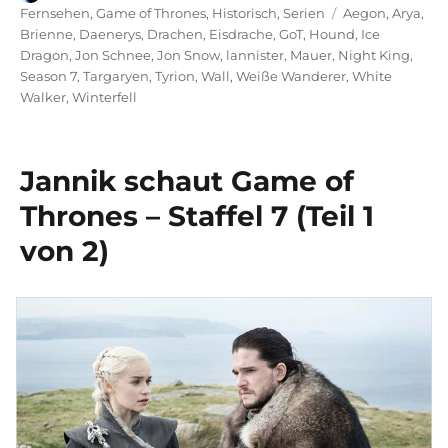
am
Schlagwörter
Fernsehen
,
Game of Thrones
,
Historisch
,
Serien
Aegon
,
Arya
,
Brienne
,
Daenerys
,
Drachen
,
Eisdrache
,
GoT
,
Hound
,
Ice
Dragon
,
Jon Schnee
,
Jon Snow
,
lannister
,
Mauer
,
Night King
,
Season 7
,
Targaryen
,
Tyrion
,
Wall
,
Weiße Wanderer
,
White
Walker
,
Winterfell
Jannik schaut Game of
Thrones – Staffel 7 (Teil 1
von 2)