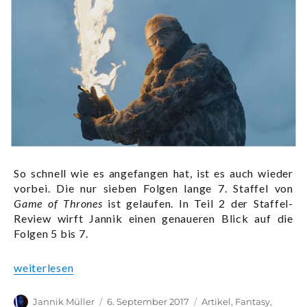
So schnell wie es angefangen hat, ist es auch wieder
vorbei. Die nur sieben Folgen lange 7. Staffel von
Game of Thrones
ist gelaufen. In Teil 2 der Staffel-
Review wirft Jannik einen genaueren Blick auf die
Folgen 5 bis 7.
„Jannik schaut Game of Thrones – Staffel 7 (Teil 2 von 2)
weiterlesen
Autor
Veröffentlicht
Kategorien
Jannik Müller
6. September 2017
Artikel
,
Fantasy
,