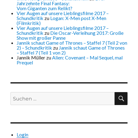
Jahrzehnte Final Fantasy:
Vom Giganten zum Relikt?
Vier Augen auf unsere Lieblingsfilme 2017 –
Schundkritik
zu
Logan: X-Men post X-Men
(Filmkritik)
Vier Augen auf unsere Lieblingsfilme 2017 –
Schundkritik
zu
Die Oscar-Verleihung 2017: Große
Show mit großer Panne
Jannik schaut Game of Thrones – Staffel 7 (Teil 2 von
2) – Schundkritik
zu
Jannik schaut Game of Thrones
– Staffel 7 (Teil 1 von 2)
Jannik Müller
zu
Alien: Covenant – Mal Sequel, mal
Prequel
Suchen
SU
nach:
Login