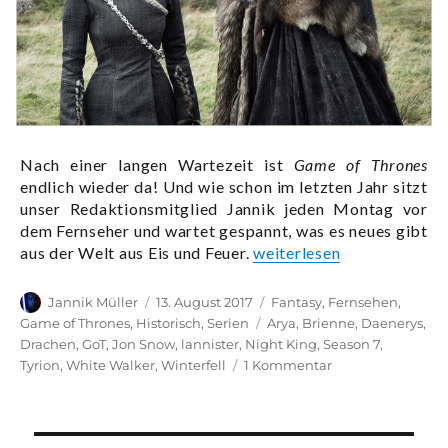
Nach einer langen Wartezeit ist
Game of Thrones
endlich wieder da! Und wie schon im letzten Jahr sitzt
unser Redaktionsmitglied Jannik jeden Montag vor
dem Fernseher und wartet gespannt, was es neues gibt
„Jannik schaut Game of Thr
aus der Welt aus Eis und Feuer.
weiterlesen
Autor
Veröffentlicht
Kategorien
Jannik Müller
13. August 2017
Fantasy
,
Fernsehen
,
am
Schlagwörter
Game of Thrones
,
Historisch
,
Serien
Arya
,
Brienne
,
Daenerys
,
Drachen
,
GoT
,
Jon Snow
,
lannister
,
Night King
,
Season 7
,
zu
Tyrion
,
White Walker
,
Winterfell
1 Kommentar
Jannik
schaut
Game