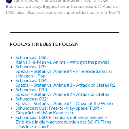
Autor
Veröffentlicht
Kategorien
Schlagwörter
Jannik Müller
31. Dezember 2019
Top 10
A24
,
am
Baumbach
,
disney
,
Eggers
,
horror
,
Independent
,
JJ Abrams
,
MCU
,
pixar
,
Scorsese
,
star wars
,
superhelden
,
tarantino
,
Top 10
PODCAST: NEUESTE FOLGEN
Schundcast 036:
Kai vs. He-Man vs. Anime – Who got the power?
Schundcast 035:
Spezial – Stefan vs. Anime #4 – Frierende Samurai
schlagen J-Pop
Schundcast 034:
Spezial – Stefan vs. Anime #3 – Attack on Stefan R2
Schundcast 033:
Spezial – Stefan vs. Anime #2 – Attack on Stefan
Schundcast 032:
Spezial – Stefan vs. Anime #1 – Dawn of the Weeb
Schundcast 031: Free-to-Play-Spiele (F2P) –
Gespräch mit Max Kanderske
Schundcast 030: Filmmusik mit Eierschneider –
Einblicke in die Nachproduktion des Sci-Fi-Films
„Das letzte Land“