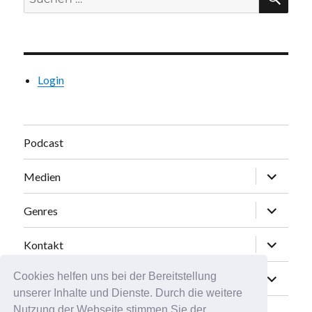
Login
Podcast
Unterme
Medien
öffnen
Unterme
Genres
öffnen
Unterme
Kontakt
öffnen
Unterme
Cookies helfen uns bei der Bereitstellung
Abonnieren
öffnen
unserer Inhalte und Dienste. Durch die weitere
Nutzung der Webseite stimmen Sie der