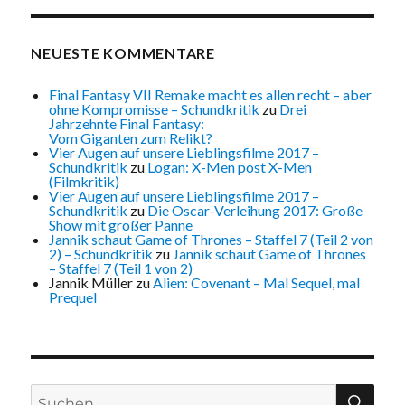
NEUESTE KOMMENTARE
Final Fantasy VII Remake macht es allen recht – aber
ohne Kompromisse – Schundkritik
zu
Drei
Jahrzehnte Final Fantasy:
Vom Giganten zum Relikt?
Vier Augen auf unsere Lieblingsfilme 2017 –
Schundkritik
zu
Logan: X-Men post X-Men
(Filmkritik)
Vier Augen auf unsere Lieblingsfilme 2017 –
Schundkritik
zu
Die Oscar-Verleihung 2017: Große
Show mit großer Panne
Jannik schaut Game of Thrones – Staffel 7 (Teil 2 von
2) – Schundkritik
zu
Jannik schaut Game of Thrones
– Staffel 7 (Teil 1 von 2)
Jannik Müller
zu
Alien: Covenant – Mal Sequel, mal
Prequel
Suchen
SU
nach: