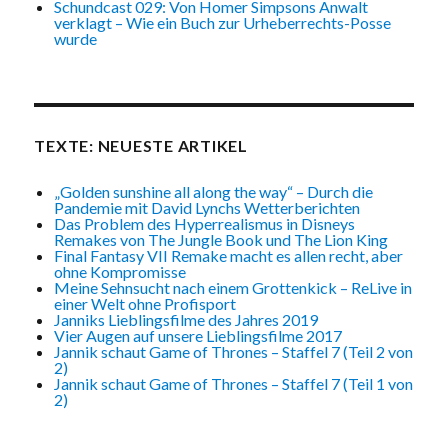
Schundcast 029: Von Homer Simpsons Anwalt
verklagt – Wie ein Buch zur Urheberrechts-Posse
wurde
TEXTE: NEUESTE ARTIKEL
„Golden sunshine all along the way“ – Durch die
Pandemie mit David Lynchs Wetterberichten
Das Problem des Hyperrealismus in Disneys
Remakes von The Jungle Book und The Lion King
Final Fantasy VII Remake macht es allen recht, aber
ohne Kompromisse
Meine Sehnsucht nach einem Grottenkick – ReLive in
einer Welt ohne Profisport
Janniks Lieblingsfilme des Jahres 2019
Vier Augen auf unsere Lieblingsfilme 2017
Jannik schaut Game of Thrones – Staffel 7 (Teil 2 von
2)
Jannik schaut Game of Thrones – Staffel 7 (Teil 1 von
2)